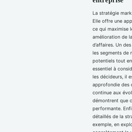
La stratégie mar
Elle offre une ap
ce qui maximise l
amélioration de la
d’affaires. Un de
les segments de m
potentiels tout en
essentiel à consi
les décideurs, il
approfondie des 
continue aux évol
démontrent que cho
performante. Enf
détaillés de la st
exemple, en explo