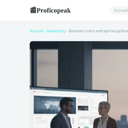
Proficopeak
📰
Accueil
Accueil
›
Marketing
›
Boostez votre entreprise grâce