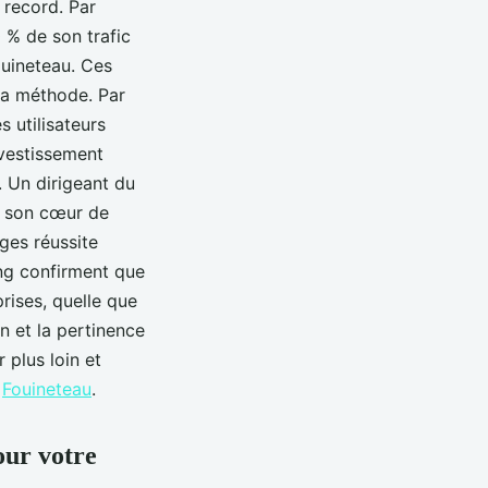
 record. Par
 % de son trafic
ouineteau. Ces
la méthode. Par
s utilisateurs
nvestissement
 Un dirigeant du
é son cœur de
ages réussite
ing confirment que
rises, quelle que
on et la pertinence
 plus loin et
r
Fouineteau
.
our votre