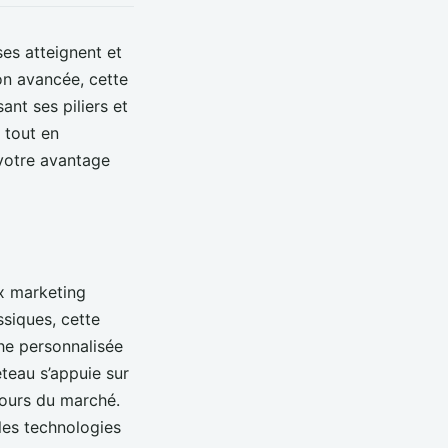
ses atteignent et
ion avancée, cette
nt ses piliers et
 tout en
 votre avantage
x marketing
ssiques, cette
che personnalisée
eteau s’appuie sur
tours du marché.
lles technologies