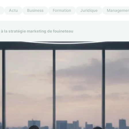
Actu
Business
Formation
Juridique
Managemen
 à la stratégie marketing de fouineteau