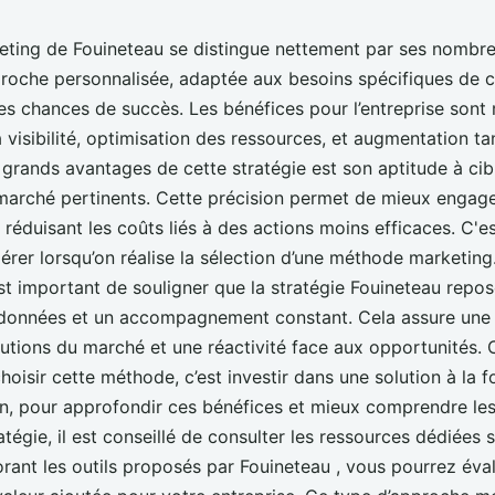
keting de Fouineteau se distingue nettement par ses nombr
proche personnalisée, adaptée aux besoins spécifiques de c
es chances de succès. Les bénéfices pour l’entreprise sont m
 visibilité, optimisation des ressources, et augmentation ta
s grands avantages de cette stratégie est son aptitude à ci
arché pertinents. Cette précision permet de mieux engager
 réduisant les coûts liés à des actions moins efficaces. C'e
dérer lorsqu’on réalise la sélection d’une méthode marketin
 est important de souligner que la stratégie Fouineteau repo
données et un accompagnement constant. Cela assure une
utions du marché et une réactivité face aux opportunités.
isir cette méthode, c’est investir dans une solution à la fo
in, pour approfondir ces bénéfices et mieux comprendre l
ratégie, il est conseillé de consulter les ressources dédiées s
rant les outils proposés par Fouineteau , vous pourrez éva