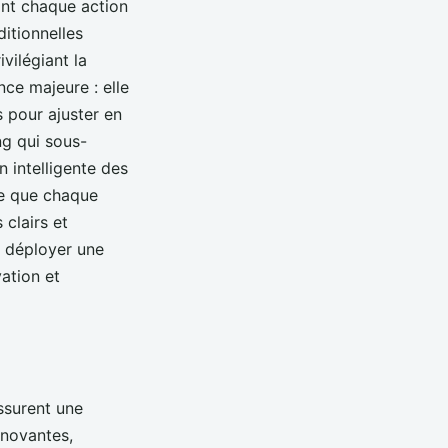
nt chaque action
itionnelles
vilégiant la
nce majeure : elle
 pour ajuster en
ng qui sous-
n intelligente des
re que chaque
 clairs et
à déployer une
vation et
ssurent une
nnovantes,