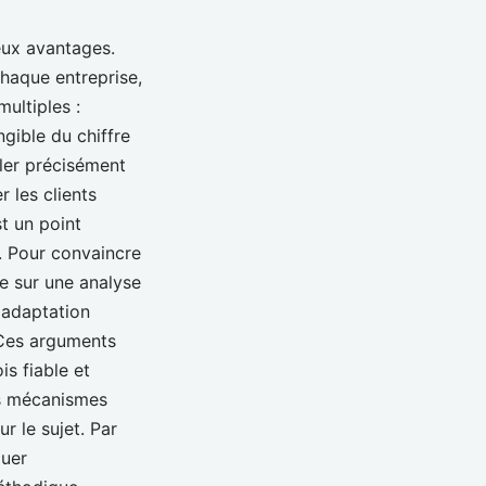
eux avantages.
haque entreprise,
ultiples :
ngible du chiffre
bler précisément
 les clients
st un point
g. Pour convaincre
se sur une analyse
 adaptation
 Ces arguments
is fiable et
es mécanismes
ur le sujet. Par
luer