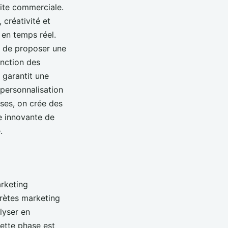
site commerciale.
 créativité et
en temps réel.
e de proposer une
onction des
 garantit une
 personnalisation
ses, on crée des
e innovante de
.
arketing
crètes marketing
alyser en
ette phase est