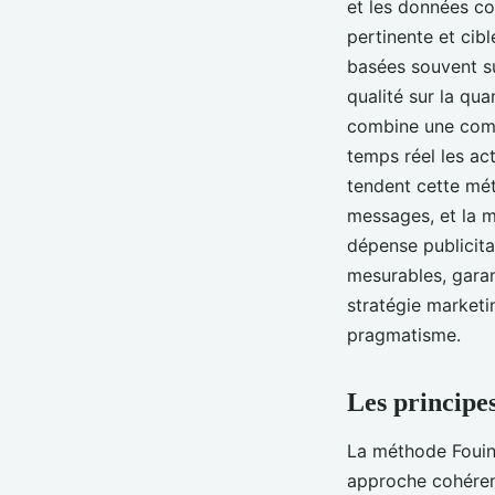
et les données c
pertinente et cib
basées souvent su
qualité sur la qua
combine une comp
temps réel les ac
tendent cette mét
messages, et la 
dépense publicita
mesurables, garan
stratégie marketi
pragmatisme.
Les principes
La méthode Fouine
approche cohérent