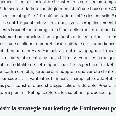
agement client et surtout de booster les ventes en un temps
 du secteur de la technologie a constaté une hausse de 40
 seulement, grâce à l’implémentation ciblée des conseils F
les sont fréquents chez ceux qui suivent scrupuleusement 
 clients Fouineteau témoignent d’une réelle transformation. Le
ulement une amélioration significative de leur retour sur i
ussi une meilleure compréhension globale de leur audience.
tribution note : « Avec Fouineteau, notre campagne a trouv
est vu immédiatement dans nos chiffres ». Enfin, les témoign
nt la crédibilité de cette approche. Des experts en market
un cadre complet, structuré et adapté à une variété d’entrep
u leur secteur. Ils vantent notamment la simplicité d’adaptati
s pour construire une stratégie solide et durable. Pour aller
ropre plan marketing, explorez les solutions proposées pa
isir la stratégie marketing de Fouineteau p