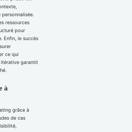
ontexte,
e personnalisée.
les ressources
ructuré pour
 Enfin, le succès
surer
er ce qui
térative garantit
hé.
e à
eting grâce à
tudes de cas
ibilité,