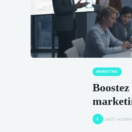
MARKETING
Boostez 
marketi
L
Lisa
31 octobr