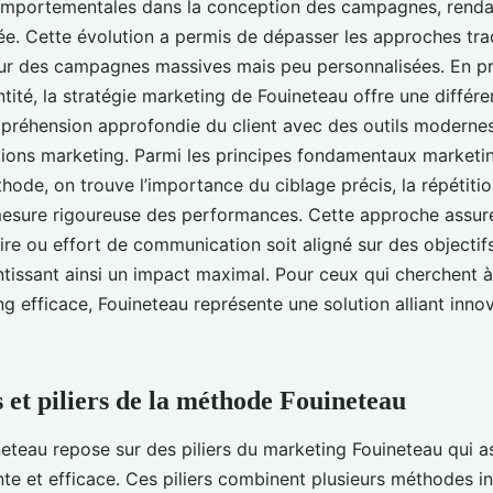
omportementales dans la conception des campagnes, renda
lée. Cette évolution a permis de dépasser les approches trad
r des campagnes massives mais peu personnalisées. En pri
ntité, la stratégie marketing de Fouineteau offre une différe
réhension approfondie du client avec des outils modernes
tions marketing. Parmi les principes fondamentaux marketi
hode, on trouve l’importance du ciblage précis, la répétitio
mesure rigoureuse des performances. Cette approche assu
ire ou effort de communication soit aligné sur des objectifs
tissant ainsi un impact maximal. Pour ceux qui cherchent 
ng efficace, Fouineteau représente une solution alliant inno
 et piliers de la méthode Fouineteau
teau repose sur des piliers du marketing Fouineteau qui a
e et efficace. Ces piliers combinent plusieurs méthodes i