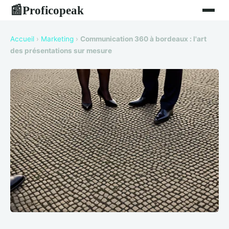
Proficopeak
📰
Accueil
›
Marketing
›
Communication 360 à bordeaux : l'art
des présentations sur mesure