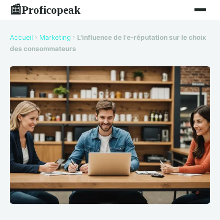
Proficopeak
📰
Accueil
›
Marketing
›
L'influence de l'e-réputation sur le choix
des consommateurs