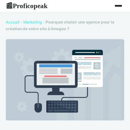
Proficopeak
📰
Accueil
›
Marketing
›
Pourquoi choisir une agence pour la
création de votre site à limoges ?