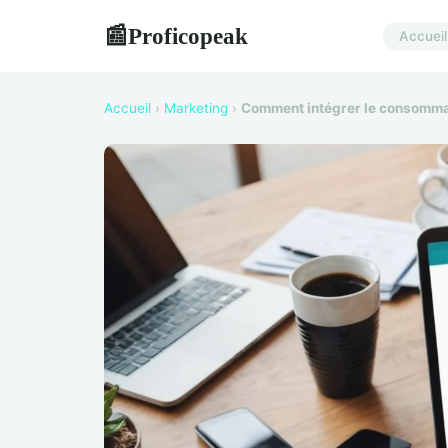
Proficopeak
📰
Accueil
Accueil
›
Marketing
›
Comment intégrer le consommat