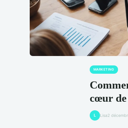
MARKETING
Comment
cœur de
L
Lisa
2 décembr