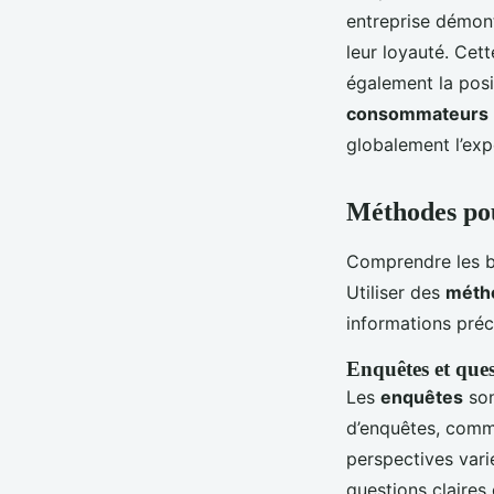
entreprise démont
leur loyauté. Cet
également la posit
consommateurs
globalement l’expé
Méthodes pou
Comprendre les b
Utiliser des
métho
informations préc
Enquêtes et ques
Les
enquêtes
son
d’enquêtes, comme
perspectives var
questions claires