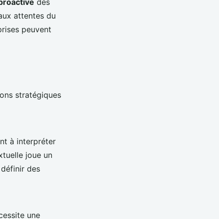
 proactive
des
aux attentes du
prises peuvent
ions stratégiques
nt à interpréter
tuelle joue un
 définir des
cessite une