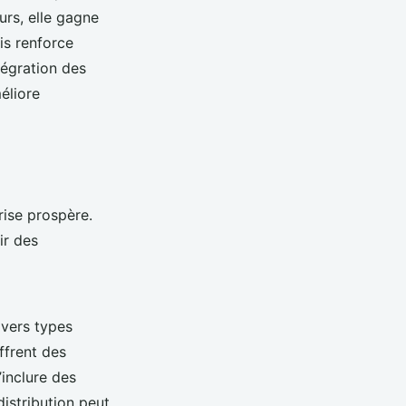
rs, elle gagne
is renforce
tégration des
éliore
ise prospère.
ir des
ivers types
ffrent des
’inclure des
distribution peut