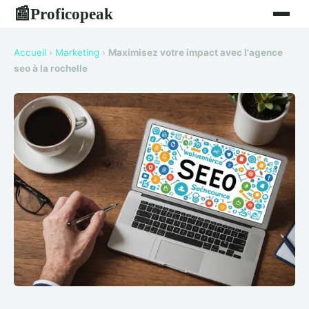
Proficopeak
📰
Accueil
›
Marketing
›
Maximisez votre impact avec l'agence
seo à la rochelle