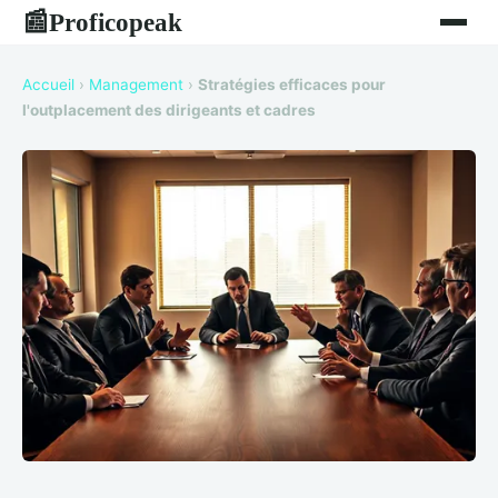
Proficopeak
📰
Accueil
›
Management
›
Stratégies efficaces pour
l'outplacement des dirigeants et cadres