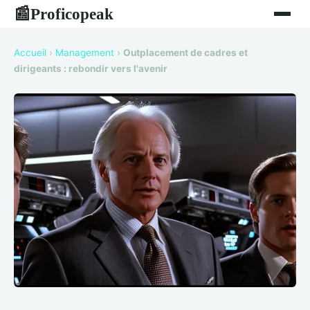
Proficopeak
📰
Accueil
›
Management
›
Outplacement de cadres et
dirigeants : rebondir vers l'avenir