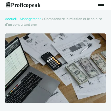
Proficopeak
📰
Accueil
›
Management
›
Comprendre la mission et le salaire
d'un consultant crm