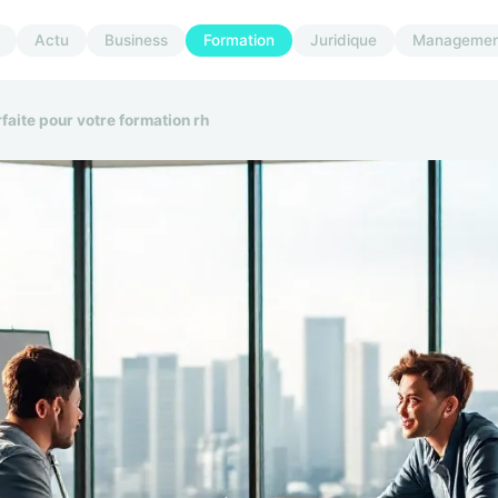
Actu
Business
Formation
Juridique
Managemen
rfaite pour votre formation rh