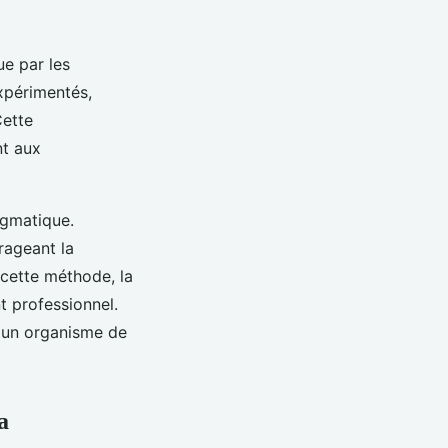
e par les
expérimentés,
Cette
nt aux
agmatique.
rageant la
 cette méthode, la
t professionnel.
r un organisme de
a