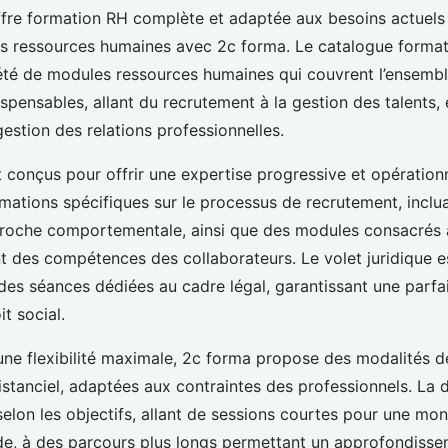
fre formation RH complète et adaptée aux besoins actuels
es ressources humaines avec 2c forma. Le catalogue forma
été de modules ressources humaines qui couvrent l’ensemb
pensables, allant du recrutement à la gestion des talents, 
 gestion des relations professionnelles.
 conçus pour offrir une expertise progressive et opérationn
mations spécifiques sur le processus de recrutement, inclu
proche comportementale, ainsi que des modules consacrés à 
 des compétences des collaborateurs. Le volet juridique e
des séances dédiées au cadre légal, garantissant une parfa
t social.
 une flexibilité maximale, 2c forma propose des modalités 
distanciel, adaptées aux contraintes des professionnels. La 
selon les objectifs, allant de sessions courtes pour une mo
e, à des parcours plus longs permettant un approfondissem