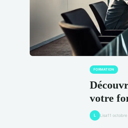
FORMATION
Découvre
votre f
L
Lisa
11 octobr