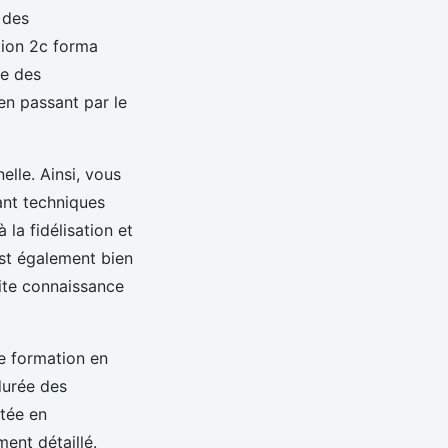
 des
tion 2c forma
le des
en passant par le
elle. Ainsi, vous
ant techniques
la fidélisation et
st également bien
ite connaissance
de formation en
durée des
ntée en
ent détaillé.