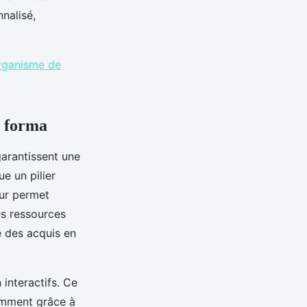
nalisé,
rganisme de
c forma
garantissent une
e un pilier
eur permet
es ressources
e des acquis en
interactifs. Ce
amment grâce à