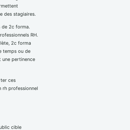
rmettent
e des stagiaires.
s de 2c forma.
professionnels RH.
lète, 2c forma
de temps ou de
t une pertinence
ter ces
 rh professionnel
blic cible