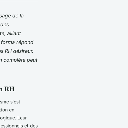
sage de la
 des
, alliant
2c forma répond
es RH désireux
n complète peut
on RH
sme s'est
tion en
ogique. Leur
essionnels et des