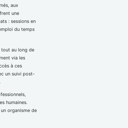
rmés, aux
frent une
mats : sessions en
r emploi du temps
é tout au long de
ment via les
accès à ces
c un suivi post-
.
fessionnels,
ces humaines.
ir un organisme de