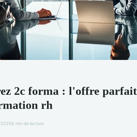
z 2c forma : l'offre parfai
ormation rh
e 2025
6 min de lecture