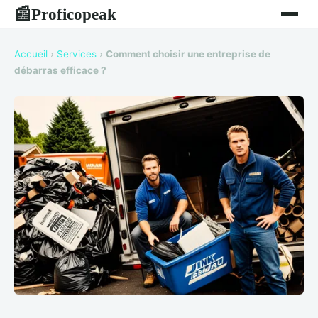
Proficopeak
📰
Accueil
›
Services
›
Comment choisir une entreprise de
débarras efficace ?