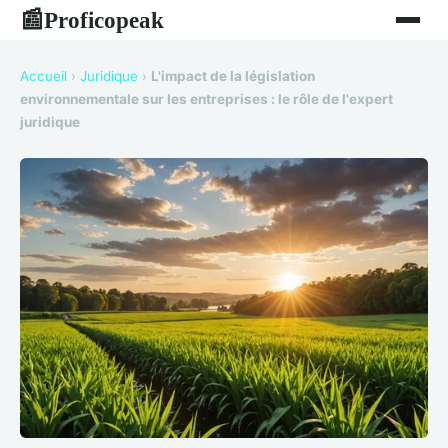
Proficopeak
📰
Accueil
›
Juridique
›
L'impact de la législation
environnementale sur les entreprises : le rôle de l'expert
juridique