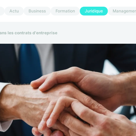
Actu
Business
Formation
Juridique
Managemen
ns les contrats d'entreprise