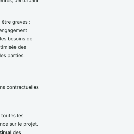
uentes, perturbant
être graves :
 l’engagement
 les besoins de
ptimisée des
les parties.
ons contractuelles
 toutes les
nce sur le projet.
timal
des