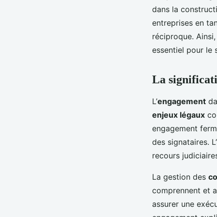
dans la construct
entreprises en ta
réciproque. Ainsi
essentiel pour le
La significa
L’
engagement
da
enjeux légaux
con
engagement ferme
des signataires. 
recours judiciaire
La gestion des
co
comprennent et ac
assurer une exécu