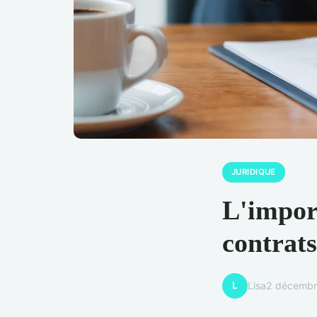
JURIDIQUE
L'impor
contrats
L
Lisa
2 décembr