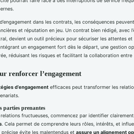
ite pourrait faire face à des interruptions de service fréq
ternes.
d’engagement dans les contrats, les conséquences peuvent 
nancières et réputation en jeu. Un contrat bien rédigé, avec
al, devient un outil précieux pour sécuriser les attentes et
 intégrant un engagement fort dès le départ, une gestion o
ée, réduisant les risques et facilitant la collaboration entre 
our renforcer l’engagement
tégies d’engagement
efficaces peut transformer les relati
enariats.
es parties prenantes
 relations fructueuses, commencez par identifier clairement
s
. Cela permet de comprendre leurs rôles, intérêts, et influe
n précise évite les malentendus et
assure un alignement op