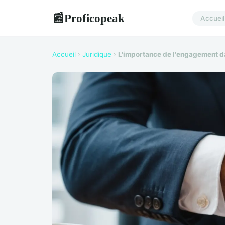
Proficopeak
📰
Accueil
Accueil
›
Juridique
›
L'importance de l'engagement da