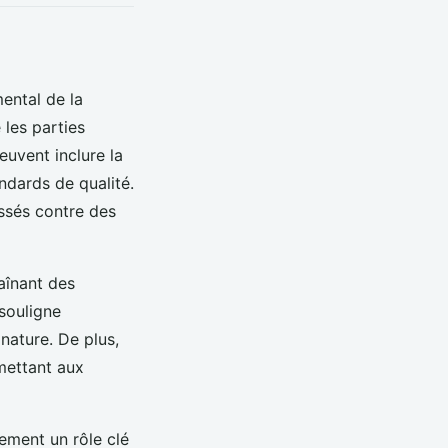
ental de la
e les parties
uvent inclure la
andards de qualité.
ssés contre des
aînant des
souligne
nature. De plus,
mettant aux
lement un rôle clé