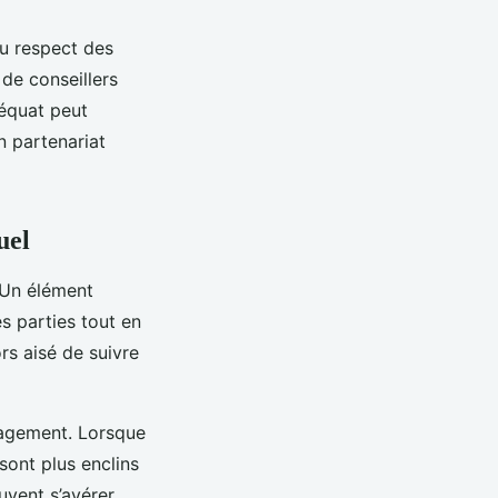
du respect des
de conseillers
équat peut
n partenariat
uel
 Un élément
les parties tout en
rs aisé de suivre
ngagement. Lorsque
sont plus enclins
uvent s’avérer