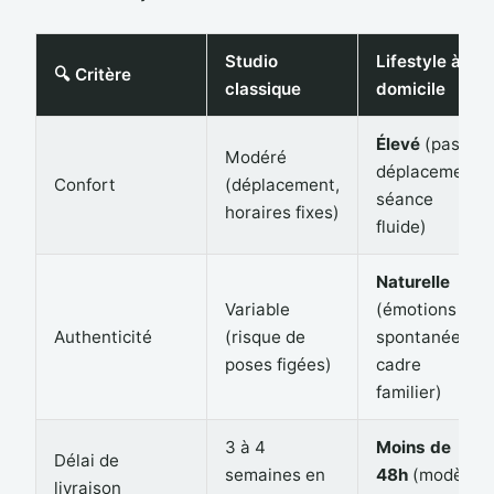
Studio
Lifestyle à
🔍 Critère
classique
domicile
Élevé
(pas de
Modéré
déplacement,
Confort
(déplacement,
séance
horaires fixes)
fluide)
Naturelle
Variable
(émotions
Authenticité
(risque de
spontanées,
poses figées)
cadre
familier)
3 à 4
Moins de
Délai de
semaines en
48h
(modèle
livraison