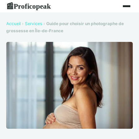
Proficopeak
📰
Accueil
›
Services
›
Guide pour choisir un photographe de
grossesse en Île-de-France