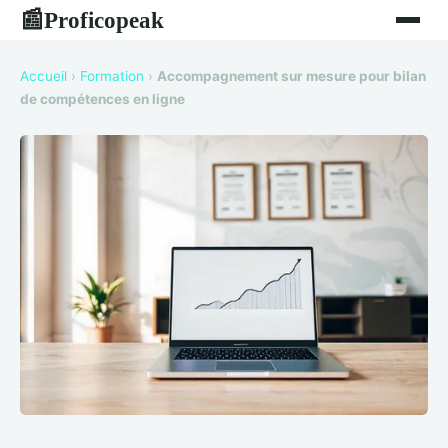
Proficopeak
📰
Accueil
›
Formation
›
Accompagnement sur mesure pour bilan
de compétences en ligne