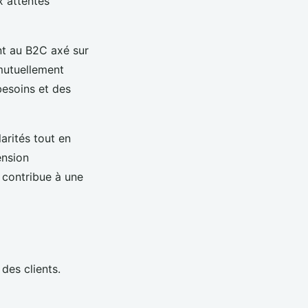
x attentes
ent au B2C axé sur
 mutuellement
besoins et des
larités tout en
ension
 contribue à une
 des clients.