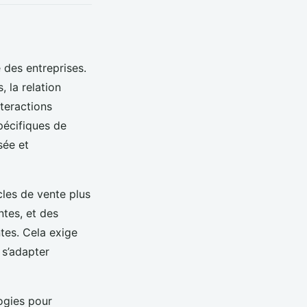
é des entreprises.
 la relation
teractions
pécifiques de
sée et
cles de vente plus
ntes, et des
tes. Cela exige
 s’adapter
logies pour