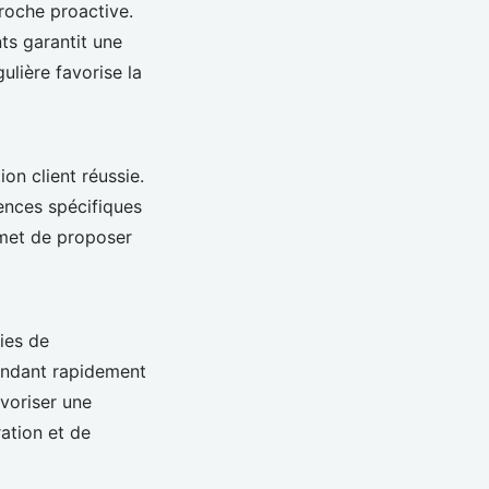
proche proactive.
nts garantit une
lière favorise la
on client réussie.
ences spécifiques
rmet de proposer
gies de
ondant rapidement
avoriser une
ation et de