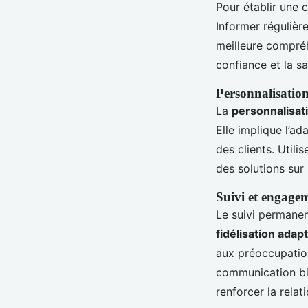
Pour établir une 
Informer régulière
meilleure compréh
confiance et la sa
Personnalisation
La
personnalisat
Elle implique l’a
des clients. Util
des solutions sur
Suivi et engage
Le suivi permanent
fidélisation ada
aux préoccupation
communication bid
renforcer la relat