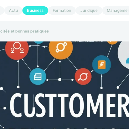
Actu
Business
Formation
Juridique
Managemen
ficités et bonnes pratiques