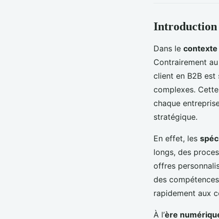
Introduction 
Dans le
contexte
Contrairement au 
client en B2B est
complexes. Cette
chaque entreprise
stratégique.
En effet, les
spéci
longs, des proces
offres personnali
des compétences a
rapidement aux c
À l’
ère numériqu