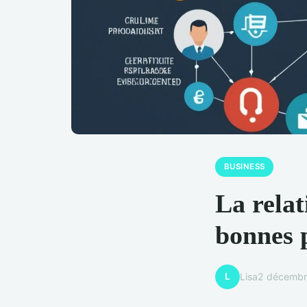
BUSINESS
La relat
bonnes 
L
Lisa
2 décembr