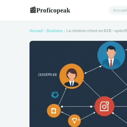
Proficopeak
📰
Accueil
Accueil
›
Business
›
La relation client en B2B : spéci