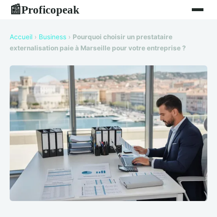
Proficopeak
📰
Accueil
›
Business
›
Pourquoi choisir un prestataire
externalisation paie à Marseille pour votre entreprise ?